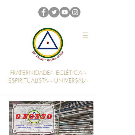
FRATERNIDADE∴ ECLÉTICA∴
ESPIRITUALISTA∴ UNIVERSAL∴