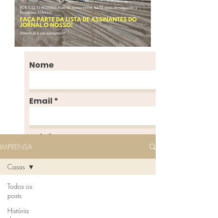
Nome
Email
Telefone
IMPRENSA
Casas
Endereço
Todos os
posts
Enviar
História