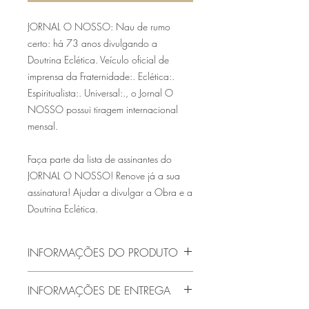
JORNAL O NOSSO: Nau de rumo
certo: há 73 anos divulgando a
Doutrina Eclética. Veículo oficial de
imprensa da Fraternidade:. Eclética:.
Espiritualista:. Universal:., o Jornal O
NOSSO possui tiragem internacional
mensal.
Faça parte da lista de assinantes do
JORNAL O NOSSO! Renove já a sua
assinatura! Ajudar a divulgar a Obra e a
Doutrina Eclética.
INFORMAÇÕES DO PRODUTO
Sou um detalhe do produto. Sou um
INFORMAÇÕES DE ENTREGA
ótimo lugar para adicionar mais detalhes
sobre o seu produto, como tamanho,