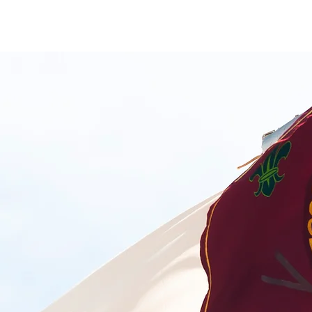
VENERÁVEL
∴
MESTRE
∴
YOKAANAM
∴