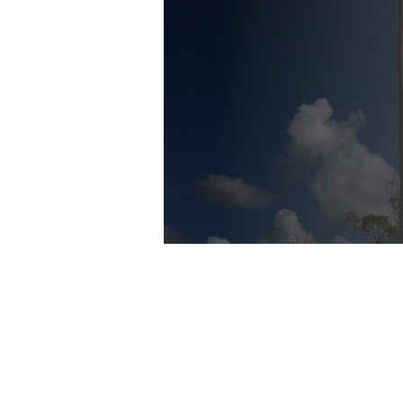
"T
maravilhar