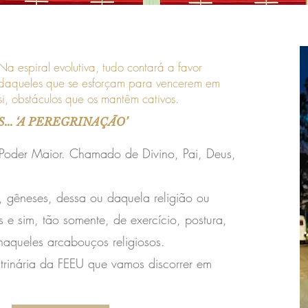
Na espiral evolutiva, tudo contará a favor
daqueles que se esforçam para vencerem em
si, obstáculos que os mantêm cativos.
.. ‘A PEREGRINAÇÃO’
o Poder Maior. Chamado de Divino, Pai, Deus,
, gêneses, dessa ou daquela religião ou
s e sim, tão somente, de exercício, postura,
aqueles arcabouços religiosos.
trinária da FEEU que vamos discorrer em