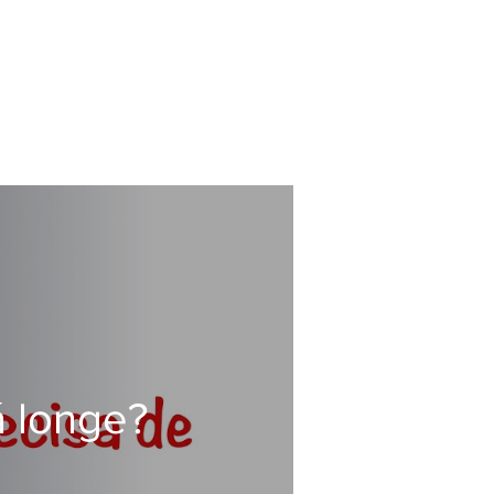
á longe?