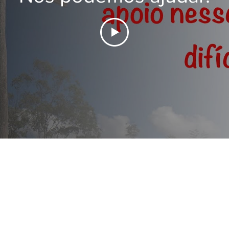
odos saberão que sois meus discípulos... e
ão
pelos vossos exemplos de elevado com