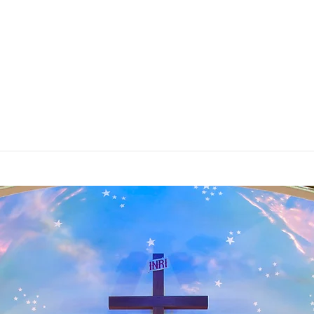
∴ ECLÉTICA∴ ESPIRITUALIST
S
Jornal O NOSSO