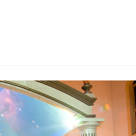
A∴ UNIVERSAL∴
IMPRENSA
More...