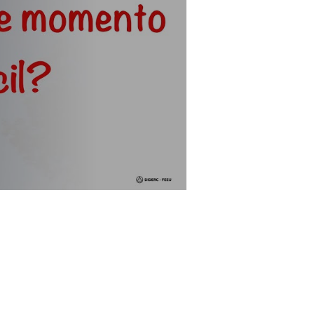
 se
portamento!"