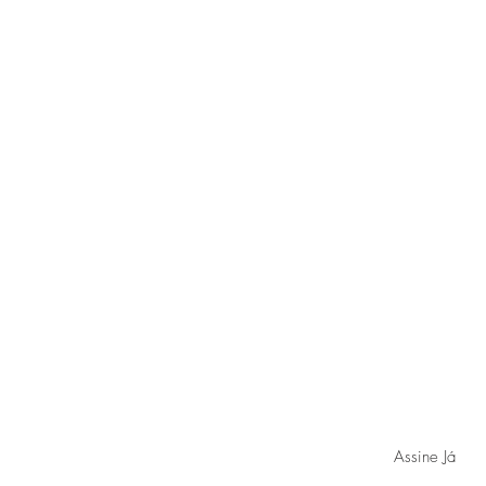
Assine nossa lista para novidades, mat
Assine Já