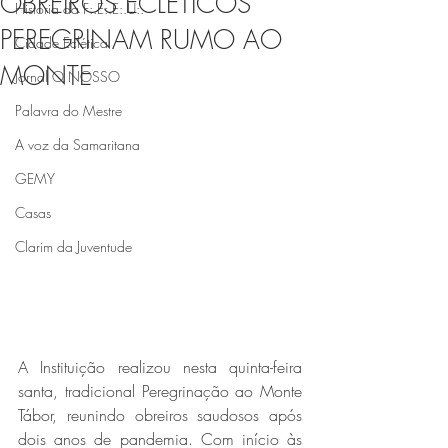
OBREIROS ECLÉTICOS
História da F:.E:.E:.U:.
PEREGRINAM RUMO AO
Cidade Eclética
MONTE
Jornal O NOSSO
Palavra do Mestre
A voz da Samaritana
GEMY
Casas
Clarim da Juventude
A Instituição realizou nesta quinta-feira 
santa, tradicional Peregrinação ao Monte 
Tábor, reunindo obreiros saudosos após 
dois anos de pandemia. Com início às 